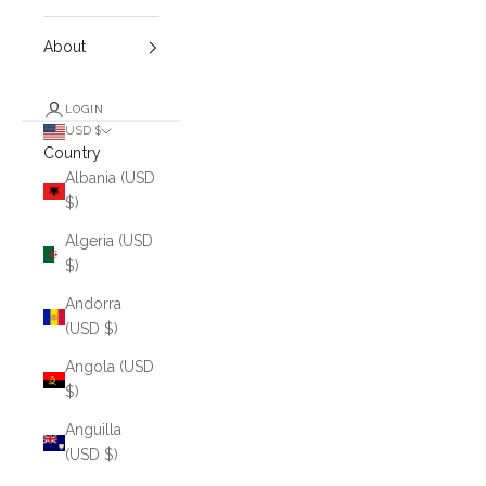
About
LOGIN
USD $
Country
Albania (USD
$)
Algeria (USD
$)
Andorra
(USD $)
Angola (USD
$)
Anguilla
(USD $)