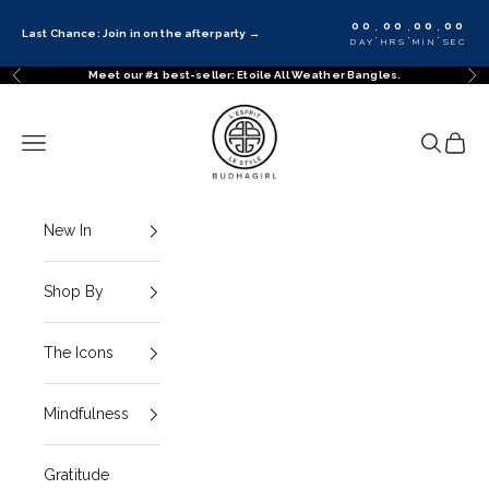
Skip to content
00
00
00
00
:
:
:
Last Chance: Join in on the afterparty
→
DAY
HRS
MIN
SEC
Meet our #1 best-seller: Etoile All Weather Bangles.
Previous
Ne
BuDhaGirl
Navigation menu
Search
Cart
New In
Shop By
The Icons
Mindfulness
Gratitude