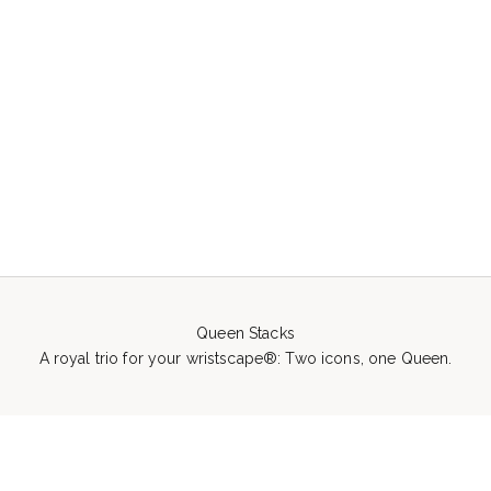
Choose options
Queen All Weather Bangle®
(AWB®) - Black Spinel
Sale price
$100.00
(2)
Queen Stacks
A royal trio for your wristscape®: Two icons, one Queen.