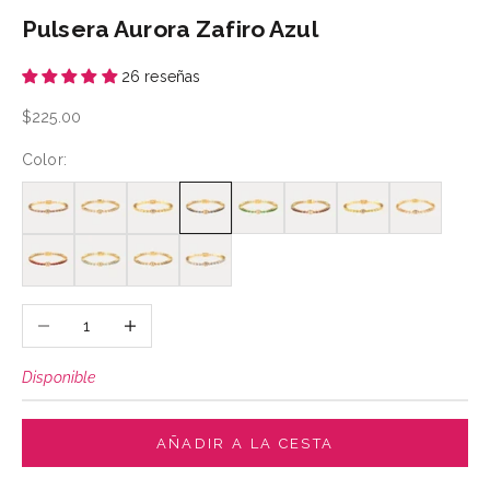
Pulsera Aurora Zafiro Azul
26 reseñas
Precio de oferta
$225.00
Color:
Reducir cantidad
Aumentar cantidad
Disponible
AÑADIR A LA CESTA