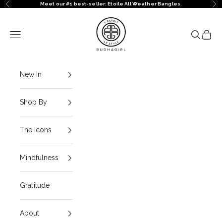
Ir al contenido
Meet our #1 best-seller: Etoile All Weather Bangles.
Anterior
Sig
BuDhaGirl
Menú
Buscar
Cesta
New In
Shop By
The Icons
Mindfulness
Gratitude
About