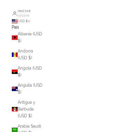
INICIAR
SESIÓN
USD $
País
Albania (USD
$)
Andorra
(USD $)
Angola (USD
$)
Anguila (USD
$)
Antigua y
Barbuda
(USD $)
Arabia Saudí