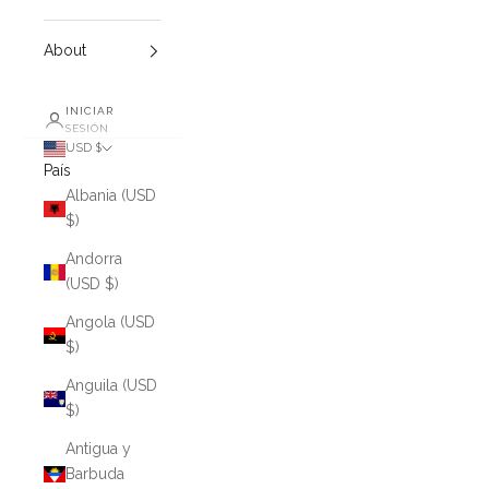
About
INICIAR
SESIÓN
USD $
País
Albania (USD
$)
Andorra
(USD $)
Angola (USD
$)
Anguila (USD
$)
Antigua y
Barbuda