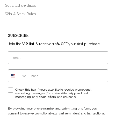
Solicitud de datos
Win A Stack Rules
SUBSCRIBE
Join the
VIP list
& receive
10% OFF
your first purchase!
Email
Phone Number
WhatsApp & text messaging opt-in checkbox
Check this box if you'd also like to receive promotional
marketing messages (Exclusive WhatsApp and text
messaging-only deals, offers, and coupons).
By providing your phone number and submitting this form, you
consent to receive promotional (e.g., cart reminders) and transactional