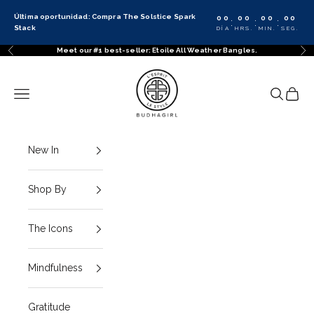
Ir al contenido
Última oportunidad: Compra The Solstice Spark
00
00
00
00
:
:
:
Stack
DÍA
HRS.
MIN.
SEG.
Meet our #1 best-seller: Etoile All Weather Bangles.
Anterior
Sig
BuDhaGirl
Menú
Buscar
Cesta
New In
Shop By
The Icons
Mindfulness
Gratitude