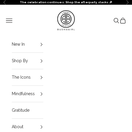
Ir al contenido
The celebration continues: Shop the afterparty stacks 🎉
Anterior
Sig
BuDhaGirl
Menú
Buscar
Cesta
New In
Shop By
The Icons
Mindfulness
Gratitude
About