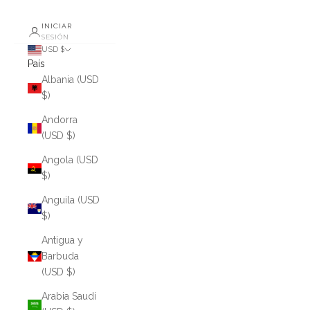
INICIAR
SESIÓN
USD $
País
Albania (USD
$)
Andorra
(USD $)
Angola (USD
$)
Anguila (USD
$)
Antigua y
Barbuda
(USD $)
Arabia Saudí