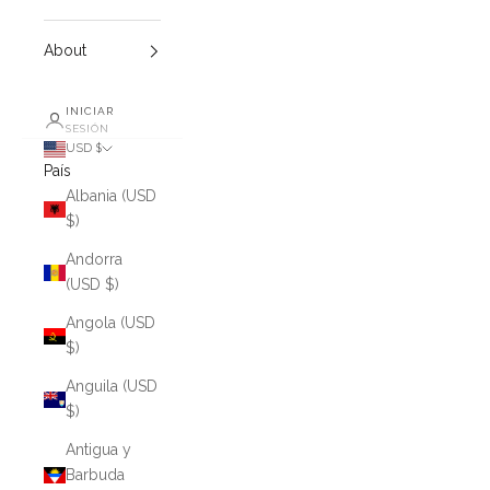
About
INICIAR
SESIÓN
USD $
País
Albania (USD
$)
Andorra
(USD $)
Angola (USD
$)
Anguila (USD
$)
Antigua y
Barbuda