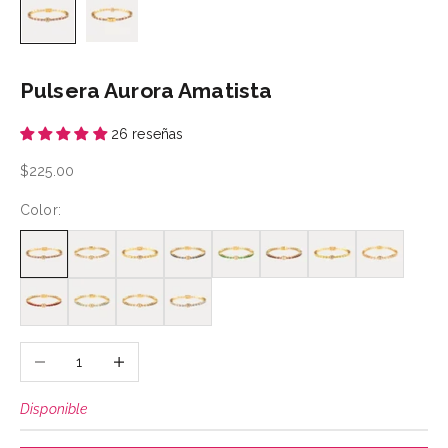
Pulsera Aurora Amatista
26 reseñas
Precio de oferta
$225.00
Color:
Reducir cantidad
Aumentar cantidad
Disponible