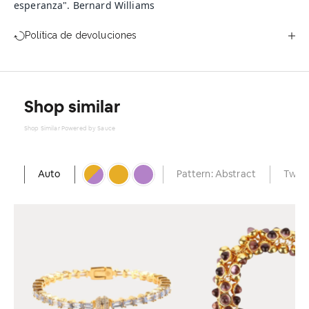
esperanza".
Bernard Williams
Política de devoluciones
Shop similar
Shop Similar Powered by Sauce
Auto
Pattern: Abstract
Two-