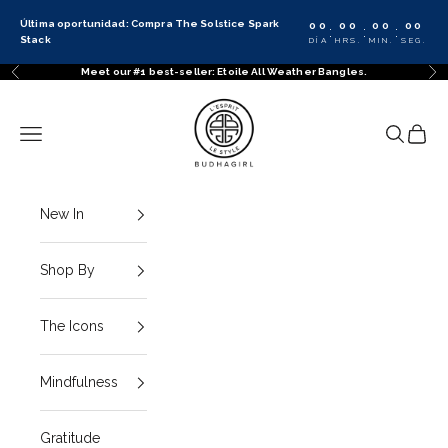
Ir al contenido
Última oportunidad: Compra The Solstice Spark
00
00
00
00
:
:
:
Stack
DÍA
HRS.
MIN.
SEG.
Meet our #1 best-seller: Etoile All Weather Bangles.
Anterior
Sig
BuDhaGirl
Menú
Buscar
Cesta
New In
Shop By
The Icons
Mindfulness
Gratitude