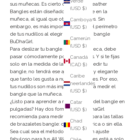
Verde
sus muñecas. Es cierto que los All Weather
(USD $)
Bangles están diseñados para usarse en la
muñeca, al igual que otros brazaletes. Sin
Camboya
embargo, es más importante medir el perímetro
(USD $)
de tus nudillos al elegir la talla de tu bangle
Camerún
BuDhaGirl.
(USD $)
Para deslizar tu bangle sobre la muñeca, debe
pasar cómodamente por los nudillos. Y si te fijas
Canadá
solo en la medida de la muñeca al pedir tu
(CAD $)
bangle, no tendrá ese ajuste clásico y elegante
Caribe
que tanto les gusta a nuestros clientes. Por eso,
neerlandés
tus nudillos son más importantes para medir el
(USD $)
bangle que la muñeca.
¿Listo para aprender a medir la talla del bangle en
Catar
pulgadas? Hay dos formas que BuDhaGirl
(USD $)
recomienda para medir tus nudillos para las tallas
Chad
de brazaletes bangle: con cinta métrica o sin ella.
(USD $)
Sea cual sea el método que uses, ¡un ajuste
fabuloso para tus All Weather Bangles está a solo
Chile