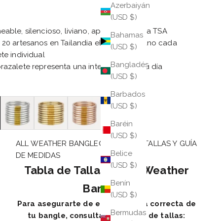
Azerbaiyán
 oferta
(USD $)
able, silencioso, liviano, aprobado por la TSA
Bahamas
 20 artesanos en Tailandia elaboran a mano cada
(USD $)
te individual
Bangladés
razalete representa una intención para tu día
(USD $)
Barbados
(USD $)
Baréin
(USD $)
ALL WEATHER BANGLE® TABLA DE TALLAS Y GUÍA
Belice
DE MEDIDAS
(USD $)
Tabla de Tallas de All Weather
Benín
Bangle®
(USD $)
Para asegurarte de elegir la talla correcta de
Bermudas
tu bangle, consulta esta tabla de tallas: