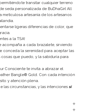
ermitiéndote transitar cualquier terreno
de seda personalizada de BuDhaGirl All
a meticulosa artesanía de los artesanos
ilandia.
ntarse ligeras diferencias de color, que
racia.
entes a la TSA!
e acompaña a cada brazalete, sirviendo
 me conceda la serenidad para aceptar las
 cosas que puedo, y la sabiduría para
r Consciente te invita a abrazar el
eather Bangle® Gold. Con cada intención
ito y atención plena.
e las circunstancias, y las intenciones
sí