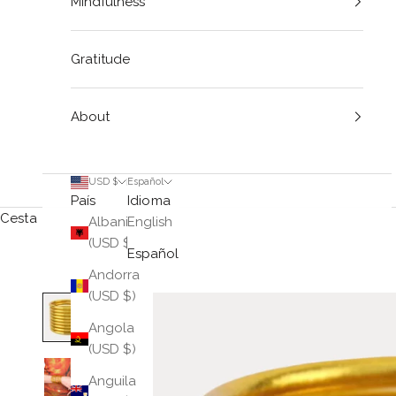
Mindfulness
Gratitude
About
USD $
Español
País
Idioma
Cesta
Albania
English
(USD $)
Español
Andorra
(USD $)
Angola
(USD $)
Anguila