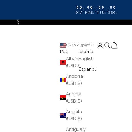
00
00
00
00
:
:
:
DÍA
HRS.
MIN.
SEG.
Siguiente
Iniciar sesión
Buscar
Cesta
USD $
Español
País
Idioma
Albania
English
(USD $)
Español
Andorra
(USD $)
Angola
(USD $)
Anguila
(USD $)
Antigua y