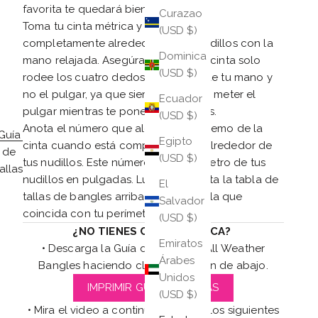
favorita te quedará bien.
Curazao
Toma tu cinta métrica y envuélvela
(USD $)
completamente alrededor de tus nudillos con la
Dominica
mano relajada. Asegúrate de que la cinta solo
(USD $)
rodee los cuatro dedos superiores de tu mano y
no el pulgar, ya que siempre puedes meter el
Ecuador
pulgar mientras te pones los bangles.
(USD $)
Anota el número que alcanza el extremo de la
Guía
Egipto
cinta cuando está completamente alrededor de
de
(USD $)
tus nudillos. Este número es el perímetro de tus
tallas
nudillos en pulgadas. Luego, consulta la tabla de
El
tallas de bangles arriba y elige la talla que
Salvador
coincida con tu perímetro.
(USD $)
¿NO TIENES CINTA MÉTRICA?
Emiratos
• Descarga la Guía de Tallas de All Weather
Árabes
Bangles haciendo clic en el botón de abajo.
Unidos
IMPRIMIR GUÍA DE TALLAS
(USD $)
• Mira el video a continuación para los siguientes