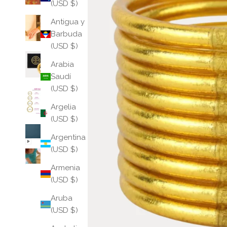
(USD $)
Antigua y
Barbuda
(USD $)
Arabia
Saudí
(USD $)
Argelia
(USD $)
Argentina
(USD $)
Armenia
(USD $)
Aruba
(USD $)