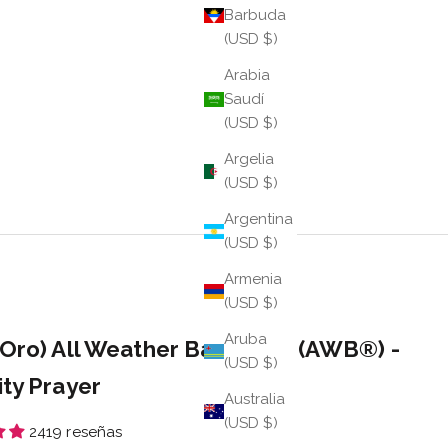
Barbuda
(USD $)
Arabia
Saudí
(USD $)
Argelia
(USD $)
Argentina
(USD $)
Armenia
(USD $)
Aruba
(Oro) All Weather Bangles® (AWB®) -
(USD $)
ity Prayer
Australia
(USD $)
2419 reseñas