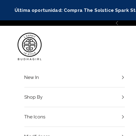
Ir al contenido
Última oportunidad: Compra The Solstice Spark S
Anterior
BuDhaGirl
New In
Shop By
The Icons