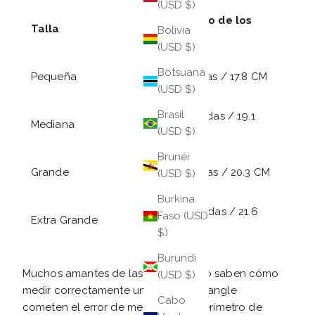
(USD $)
Perímetro de los
Talla
Bolivia
nudillos
(USD $)
Botsuana
Pequeña
7 pulgadas / 17.8 CM
(USD $)
Brasil
7.5 pulgadas /
19.1
Mediana
(USD $)
CM
Brunéi
Grande
8 pulgadas /
20
.3 CM
(USD $)
Burkina
8.5 pulgadas / 21
.6
Faso (USD
Extra Grande
CM
$)
Burundi
Muchos amantes de las joyas que no saben cómo
(USD $)
medir correctamente un brazalete bangle
Cabo
cometen el error de medir solo el perímetro de