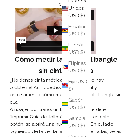
Estados
pasos:
Unidos
(USD $)
Esuatini
(USD $)
Etiopía
(USD $)
Cómo medir la talla del bangle
Filipinas
sin cinta métrica
(USD $)
¿No tienes cinta métrica a la vista? ¡No hay
Fiyi (USD
problema! Aún puedes descubrir fácil y
$)
precisamente cómo medir un brazalete bangle sin
Gabón
ella.
(USD $)
Arriba, encontrarás un botón rosa que dice
“Imprimir Guía de Tallas.” Al hacer clic en este
Gambia
botón, se abrirá una nueva ventana. En el lado
(USD $)
izquierdo de la ventana de la Guía de Tallas, verás
Georgia