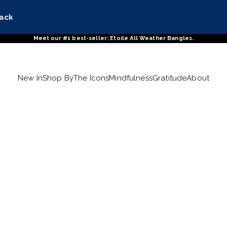
tack
Meet our #1 best-seller: Etoile All Weather Bangles.
New In
Shop By
The Icons
Mindfulness
Gratitude
About