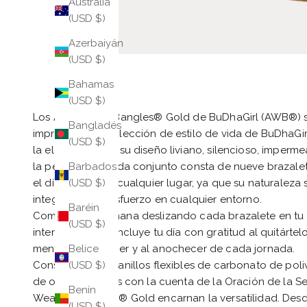
Australia
(USD $)
Azerbaiyán
(USD $)
Bahamas
(USD $)
Los All Weather Bangles® Gold de BuDhaGirl (AWB®) so
Bangladés
impresionante colección de estilo de vida de BuDhaGir
(USD $)
la elegancia con su diseño liviano, silencioso, imperme
la perfección, cada conjunto consta de nueve brazalet
Barbados
el día. Úsalos en cualquier lugar, ya que su naturalez
(USD $)
integración sin esfuerzo en cualquier entorno.
Baréin
Comienza tu mañana deslizando cada brazalete en tu 
(USD $)
intenciones, y concluye tu día con gratitud al quitártelo
mente al amanecer y al anochecer de cada jornada.
Belice
Construidos con anillos flexibles de carbonato de poli
(USD $)
de oro, y sellados con la cuenta de la Oración de la S
Benín
Weather Bangles® Gold encarnan la versatilidad. Desde 
(USD $)