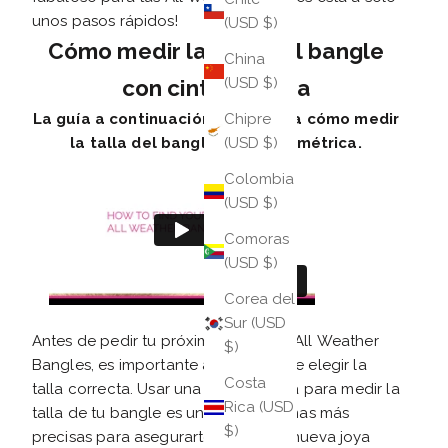
unos pasos rápidos!
(USD $)
Cómo medir la talla del bangle
China
(USD $)
con cinta métrica
La guía a continuación te muestra cómo medir
Chipre
la talla del bangle con cinta métrica.
(USD $)
Colombia
(USD $)
Comoras
(USD $)
Corea del
Sur (USD
Antes de pedir tu próximo juego de All Weather
$)
Bangles, es importante asegurarte de elegir la
Costa
talla correcta. Usar una cinta métrica para medir la
Rica (USD
talla de tu bangle es una de las formas más
$)
precisas para asegurarte de que tu nueva joya