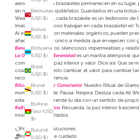
aeropuerto, estos brazaletes permanecen en su lugar, p
sin necesidad de quitártelos. Guardados en una bolsa 
Bermudas
Weather Bangles, cada brazalete es un testimonio de l
(USD $)
(más de 20 artesanos trabajan en cada brazalete) en Ta
Bolivia
Al estar hechos con materiales orgánicos, pueden prese
(USD $)
añaden un toque único a medida que envejecen con g
Beneficios:
¡Livianos, silenciosos, impermeables y resist
Botsuana
La Oración de la Serenidad
es un mantra atemporal qu
(USD $)
como un faro de paz interior y valor. Dice así: Que se
Brasil
cosas que no puedo cambiar, el valor para cambiar las
(USD $)
reconocer la diferencia.
Ritual de Glamour Consciente:
Nuestro Ritual de Glamou
Brunéi
momento presente. Pausa. Respira. Desliza cada All W
(USD $)
establecida, emprende tu día con un sentido de propós
Burkina
Reflexión de Jessica:
Recuerda, la paz interior trasciend
Faso (USD
moldean los resultados.
$)
Política de devoluciones
Burundi
Instrucciones de cuidado
(USD $)