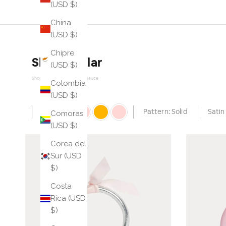
(USD $)
China
(USD $)
Chipre
Shop similar
(USD $)
Shop Similar Powered by Sauce
Colombia
(USD $)
Auto
Pattern: Solid
Satin
Comoras
(USD $)
Corea del
Sur (USD
$)
Costa
Rica (USD
$)