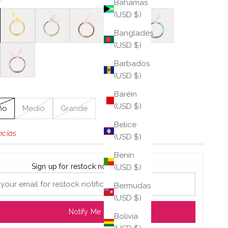
Bahamas
Etoile
Plata
Oro rosa
BDG ROSA
Celeste
(USD $)
Bangladés
(USD $)
Lila
Barbados
(USD $)
Baréin
(USD $)
ño
Medio
Grande
Belice
ncias
(USD $)
Benín
Sign up for restock notifications
(USD $)
Bermudas
(USD $)
Notify Me
Bolivia