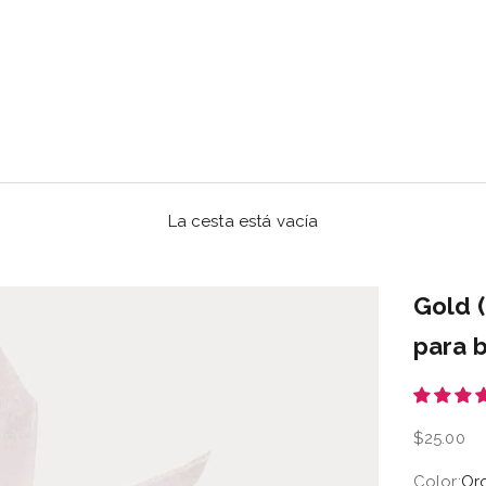
La cesta está vacía
Gold 
para 
Precio de
$25.00
Color:
Or