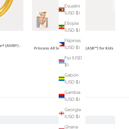
Esuatini
(USD $)
Etiopía
(USD $)
Filipinas
e® (AWB®) -
(USD $)
Princess All Season Bangle™ (ASB™) for Kids
$95
Fiyi (USD
$)
Gabón
(USD $)
Gambia
(USD $)
Georgia
(USD $)
Ghana