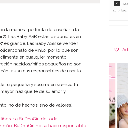
Kee
surprises.
n la manera perfecta de enseñar a la
r®. Las Baby ASB están disponibles en
5-7 es grande. Las Baby ASB se venden
Ad
olicarbonato de vinilo, por lo que son
fácilmente en cualquier momento.
/recién nacidos/niños pequeños no son
rán las únicas responsables de usar la
e tu pequeña y susurra en silencio tu
e mayor, haz que te dé su amor y
to, no de hechos, sino de valores."
liberar a BuDhaGirl de toda
l niño. BuDhaGirl no se hace responsable