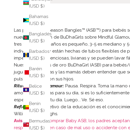
(USD $)
Bahamas
(USD $)
Las pulseras All Season Bangles
™
(ASB™) para bebés so
Bangladés
nueva generación de BuDhaGirls sobre Mindful Glamou
(USD $)
tres tamaños: 1-4 años es pequeño, 3-5 es mediano y 
individualmente y están hechas de tubos flexibles de p
Barbados
impermeables, silenciosas, livianas y se pueden lavar 
(USD $)
Nuestras pulseras de oro BuDhaGirl (ASB) para bebés
Baréin
juguetes, son joyas y las mamás deben entender que se
(USD $)
pulsera de oro con sus hijos.
Ritual Mindful Glamour:
Pausa. Respira. Toma la mano d
Belice
amor y esperanzas para su día, si es lo suficientement
(USD $)
esperanzas para tu día. Luego... Ve. Sé eso.
Benín
Reflexión:
"El objetivo de la educación es el conocimien
(USD $)
William S. Burroughs.
Aviso legal:
Al comprar Baby ASB, los padres aceptan 
Bermudas
responsabilidad en caso de mal uso o accidente con e
(USD $)