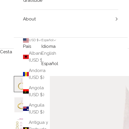
Gratitude
About
USD $
Español
País
Idioma
Cesta
Albania
English
(USD $)
Español
Andorra
(USD $)
Angola
(USD $)
Anguila
(USD $)
Antigua y