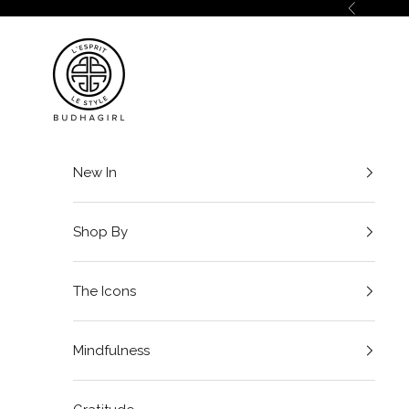
Ir al contenido
Anterior
BuDhaGirl
New In
Shop By
The Icons
Mindfulness