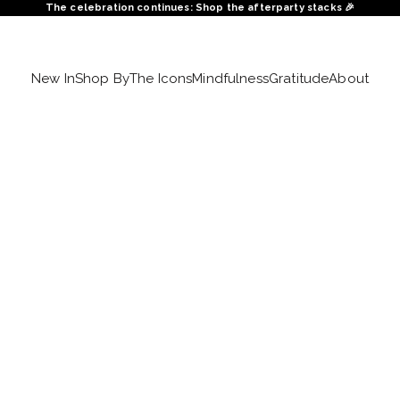
The celebration continues: Shop the afterparty stacks 🎉
New In
Shop By
The Icons
Mindfulness
Gratitude
About