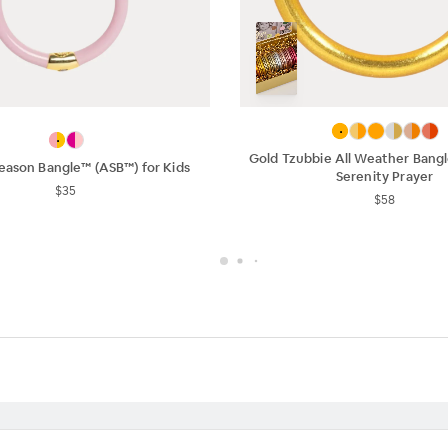
Gold Tzubbie All Weather Bangl
Season Bangle™ (ASB™) for Kids
Serenity Prayer
$35
$58