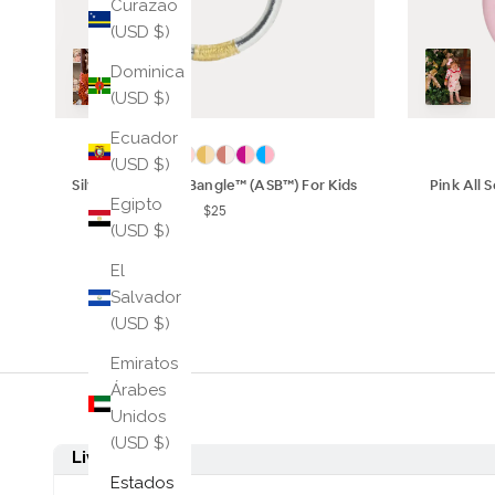
Curazao
(USD $)
Dominica
(USD $)
Ecuador
(USD $)
Silver All Season Bangle™ (ASB™) For Kids
Pink All 
Egipto
$25
(USD $)
El
Salvador
(USD $)
Emiratos
Árabes
Unidos
(USD $)
Estados