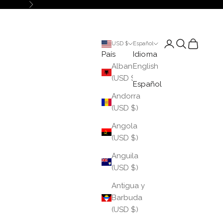
Siguiente
Iniciar sesión
Buscar
Cesta
USD $
Español
País
Idioma
Albania
English
(USD $)
Español
Andorra
(USD $)
Angola
(USD $)
Anguila
(USD $)
Antigua y
Barbuda
(USD $)