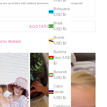
(USD $)
p me up to date with product launches, awesome sales, and special
Botsuana
(USD $)
Brasil
AGOTADO
(USD $)
Brunéi
d to Wishlist
(USD $)
Burkina
Faso (USD
$)
Burundi
(USD $)
Cabo
Verde
(USD $)
Camboya