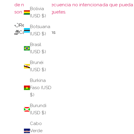
de ninguna consecuencia no intencionada que pueda s
Bolivia
son joyas y no juguetes.
(USD $)
Return Policy
Botsuana
Care Instructions
(USD $)
Brasil
(USD $)
Brunéi
(USD $)
Burkina
Faso (USD
$)
Burundi
(USD $)
Cabo
Verde