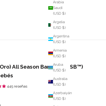
Arabia
Saudí
(USD $)
Argelia
(USD $)
Argentina
(USD $)
Armenia
(USD $)
Aruba
(Oro) All Season Bangle™ (ASB™)
(USD $)
bebés
Australia
(USD $)
445 reseñas
Azerbaiyán
 oferta
(USD $)
o