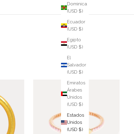
Dominica
(USD $)
Ecuador
(USD $)
Egipto
(USD $)
El
Salvador
(USD $)
Emiratos
Árabes
Q
Unidos
(USD $)
Estados
Unidos
(USD $)