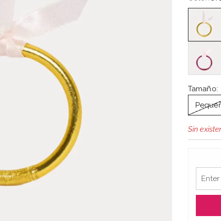
Oro
Amatista
Tamaño:
Peque
Sin existe