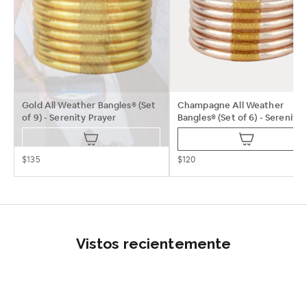
Gold All Weather Bangles® (Set
Champagne All Weather
of 9) - Serenity Prayer
Bangles® (Set of 6) - Serenity
Prayer
$135
$120
Vistos recientemente