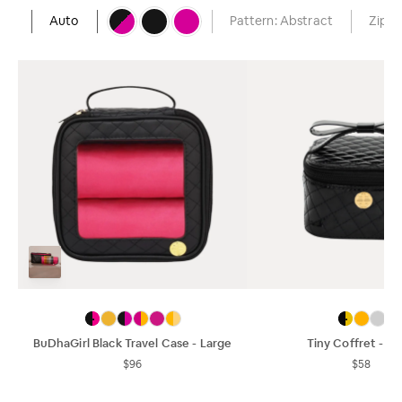
Auto
Pattern: Abstract
Zip
BuDhaGirl Black Travel Case - Large
Tiny Coffret - Bl
$96
$58