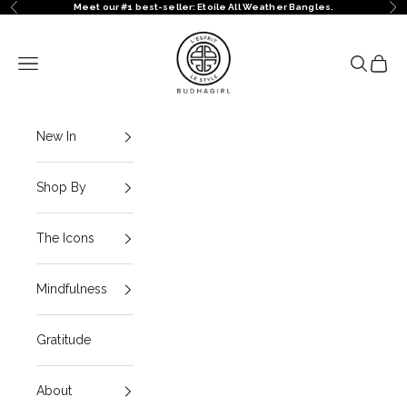
Ir al contenido
Meet our #1 best-seller: Etoile All Weather Bangles.
Anterior
Sig
BuDhaGirl
Menú
Buscar
Cesta
New In
Shop By
The Icons
Mindfulness
Gratitude
About