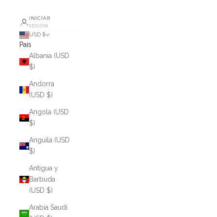
INICIAR
SESIÓN
USD $
País
Albania (USD
$)
Andorra
(USD $)
Angola (USD
$)
Anguila (USD
$)
Antigua y
Barbuda
(USD $)
Arabia Saudí