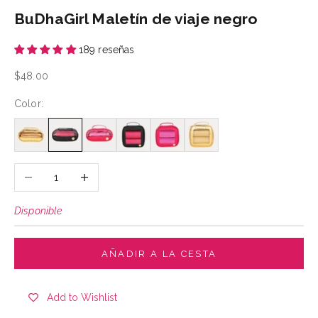
BuDhaGirl Maletín de viaje negro
189 reseñas
Precio de oferta
$48.00
Color:
Reducir cantidad
Aumentar cantidad
Disponible
AÑADIR A LA CESTA
Add to Wishlist