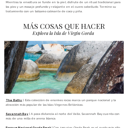
Mientras la envoltura se funde en la piel, disfrute de un ritual tradicional para
los pies y un masaje profundo y relajante en el cuero cabelludo. Termine su
tratamiento con un bálsamo calmante de coco y piña.
MÁS COSAS QUE HACER
Explora la Isla de Virgin Gorda
The Baths
| Esta colección de enormes rocas marca un parque nacional y la
atracción más popular de las Islas Vírgenes Británicas.
Savannah Bay
| A poca distancia al norte del Valle, Savannah Bay cuenta con
más de una milla de arena blanca.
Parque Nacional Gorda Peak
| Con 1359 pies, Gorda Peak es el punto más alto