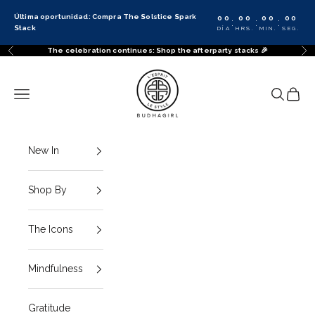
Ir al contenido
Última oportunidad: Compra The Solstice Spark
00
00
00
00
:
:
:
Stack
DÍA
HRS.
MIN.
SEG.
The celebration continues: Shop the afterparty stacks 🎉
Anterior
Sig
BuDhaGirl
Menú
Buscar
Cesta
New In
Shop By
The Icons
Mindfulness
Gratitude