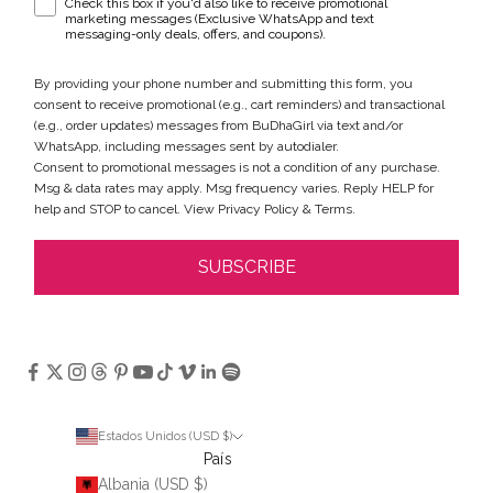
WhatsApp & text messaging opt-in checkbox
Check this box if you'd also like to receive promotional
marketing messages (Exclusive WhatsApp and text
messaging-only deals, offers, and coupons).
By providing your phone number and submitting this form, you
consent to receive promotional (e.g., cart reminders) and transactional
(e.g., order updates) messages from BuDhaGirl via text and/or
WhatsApp, including messages sent by autodialer.
Consent to promotional messages is not a condition of any purchase.
Msg & data rates may apply. Msg frequency varies. Reply HELP for
help and STOP to cancel. View
Privacy Policy
&
Terms
.
SUBSCRIBE
Estados Unidos (USD $)
País
Albania (USD $)