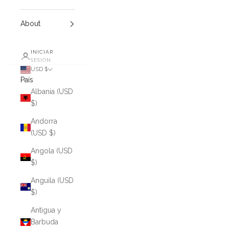
About
INICIAR
SESIÓN
USD $
País
Albania (USD
$)
Andorra
(USD $)
Angola (USD
$)
Anguila (USD
$)
Antigua y
Barbuda