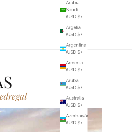
Arabia
Saudí
(USD $)
Argelia
(USD $)
Argentina
(USD $)
Armenia
(USD $)
AS
Aruba
(USD $)
edregal
Australia
(USD $)
Azerbaiyán
(USD $)