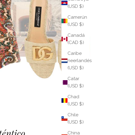
(USD $)
Camerún
(USD $)
Canadá
(CAD $)
Caribe
neerlandés
(USD $)
Catar
(USD $)
Chad
(USD $)
Chile
(USD $)
éntico...
China