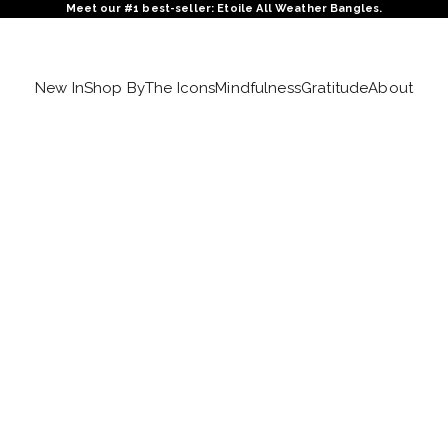
Meet our #1 best-seller: Etoile All Weather Bangles.
New In
Shop By
The Icons
Mindfulness
Gratitude
About