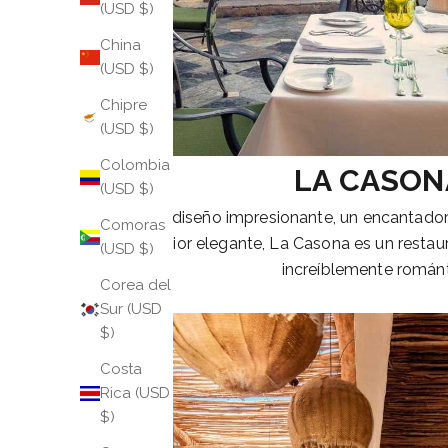
(USD $)
China
(USD $)
Chipre
(USD $)
Colombia
LA CASON
(USD $)
Con un diseño impresionante, un encantador a
Comoras
interior elegante, La Casona es un restau
(USD $)
increíblemente románt
Corea del
Sur (USD
$)
Costa
Rica (USD
$)