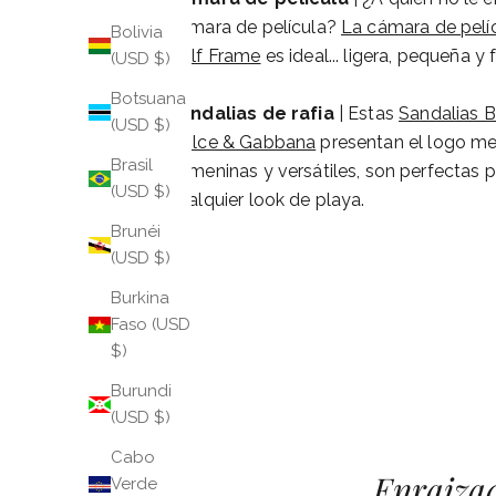
cámara de película?
La cámara de pelí
Bolivia
Half Frame
es ideal... ligera, pequeña y f
(USD $)
Botsuana
Sandalias de rafia
| Estas
Sandalias B
(USD $)
Dolce & Gabbana
presentan el logo me
Brasil
Femeninas y versátiles, son perfectas 
(USD $)
cualquier look de playa.
Brunéi
(USD $)
Burkina
Faso (USD
$)
Burundi
(USD $)
Cabo
Enraizad
Verde