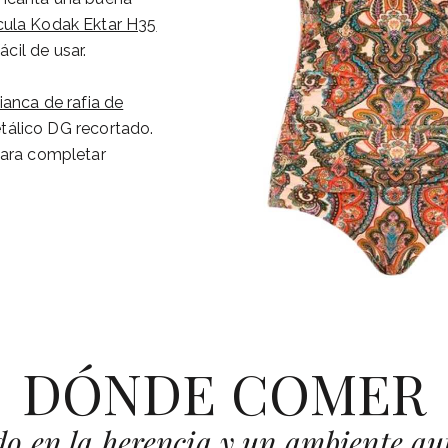
cula Kodak Ektar H35
ácil de usar.
ianca de rafia de
tálico DG recortado.
para completar
DÓNDE COMER
o en la herencia y un ambiente aut