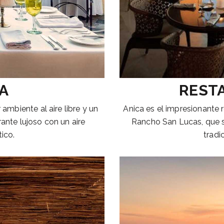
A
REST
mbiente al aire libre y un
Anica es el impresionante
rante lujoso con un aire
Rancho San Lucas, que se
ico.
tradi