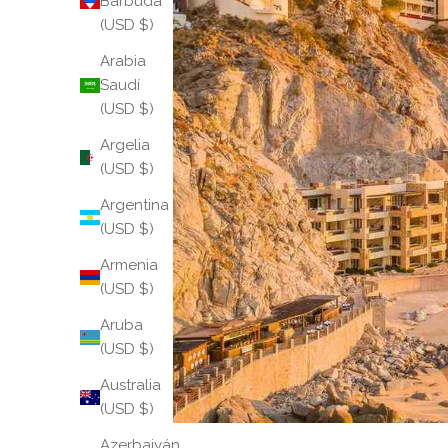
Barbuda
(USD $)
Arabia
Saudí
(USD $)
Argelia
(USD $)
Argentina
(USD $)
Armenia
(USD $)
Aruba
(USD $)
Australia
(USD $)
Azerbaiyán