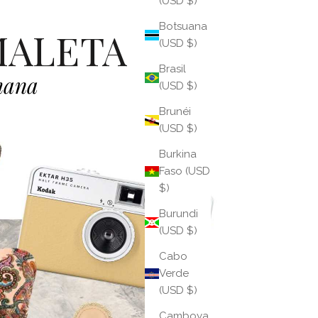
(USD $)
Botsuana
MALETA
(USD $)
Brasil
emana
(USD $)
Brunéi
(USD $)
Burkina
Faso (USD
$)
Burundi
(USD $)
Cabo
Verde
(USD $)
Camboya