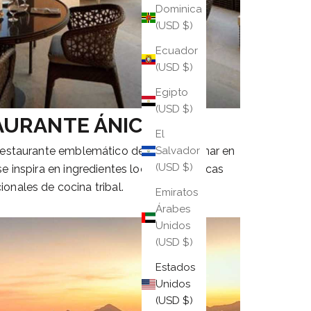
Dominica
(USD $)
Ecuador
(USD $)
Egipto
(USD $)
AURANTE ÁNICA
El
Salvador
 restaurante emblemático de Grand Solmar en
(USD $)
 inspira en ingredientes locales y técnicas
cionales de cocina tribal.
Emiratos
Árabes
Unidos
(USD $)
Estados
Unidos
(USD $)