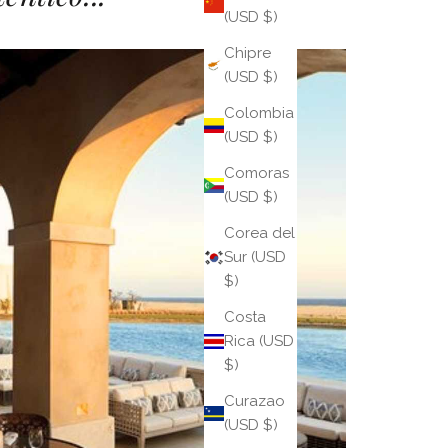
(USD $)
Chipre
(USD $)
Colombia
(USD $)
Comoras
(USD $)
Corea del
Sur (USD
$)
Costa
Rica (USD
$)
Curazao
(USD $)