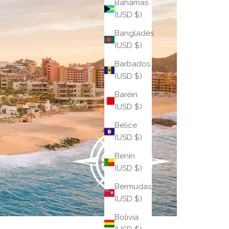
Bahamas
(USD $)
Bangladés
(USD $)
Barbados
(USD $)
Baréin
(USD $)
Belice
(USD $)
Benín
(USD $)
Bermudas
(USD $)
Bolivia