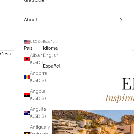
Gratitude
About
USD $
Español
País
Idioma
Cesta
Albania
English
(USD $)
Español
Andorra
E
(USD $)
Angola
Inspira
(USD $)
Anguila
(USD $)
Antigua y