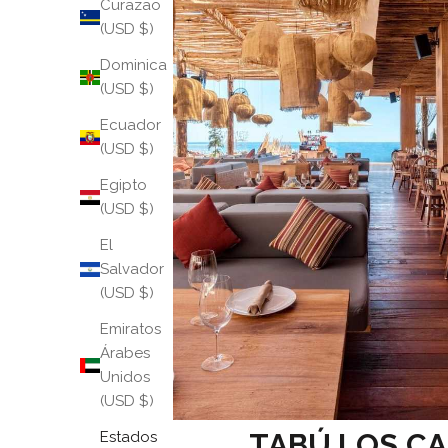
Curazao
(USD $)
Dominica
(USD $)
Ecuador
(USD $)
Egipto
(USD $)
El
Salvador
(USD $)
Emiratos
Árabes
Unidos
(USD $)
TABÚ LOS C
Estados