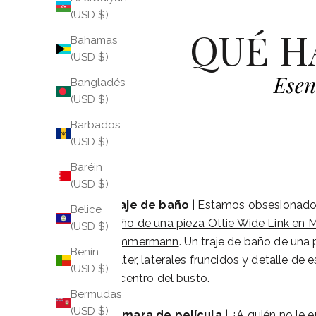
(USD $)
QUÉ H
Bahamas
(USD $)
Esen
Bangladés
(USD $)
Barbados
(USD $)
Baréin
(USD $)
Traje de baño
| Estamos obsesionado
Belice
baño de una pieza Ottie Wide Link en Mu
(USD $)
Zimmermann
. Un traje de baño de una 
Benín
halter, laterales fruncidos y detalle de
(USD $)
el centro del busto.
Bermudas
(USD $)
Cámara de película
| ¿A quién no le