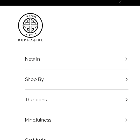
Ir al contenido
Anterior
BuDhaGirl
New In
Shop By
The Icons
Mindfulness