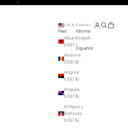
Siguiente
Iniciar sesión
Buscar
Cesta
USD $
Español
País
Idioma
Albania
English
(USD $)
Español
Andorra
(USD $)
Angola
(USD $)
Anguila
(USD $)
Antigua y
Barbuda
(USD $)