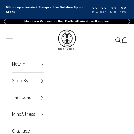
Ir al contenido
Última oportunidad: Compra The Solstice Spark
00
00
00
00
:
:
:
Stack
DÍA
HRS.
MIN.
SEG.
Meet our #1 best-seller: Etoile All Weather Bangles.
Anterior
Sig
BuDhaGirl
Menú
Buscar
Cesta
New In
Shop By
The Icons
Mindfulness
Gratitude