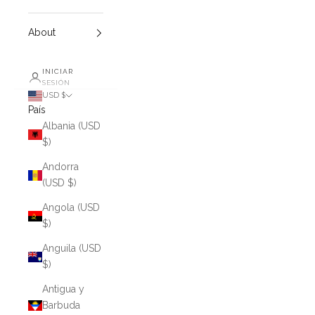
About
INICIAR
SESIÓN
USD $
País
Albania (USD
$)
Andorra
(USD $)
Angola (USD
$)
Anguila (USD
$)
Antigua y
Barbuda