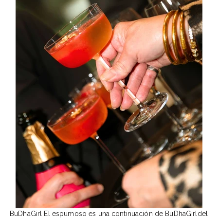
BuDhaGirl El espumoso es una continuación de BuDhaGirldel