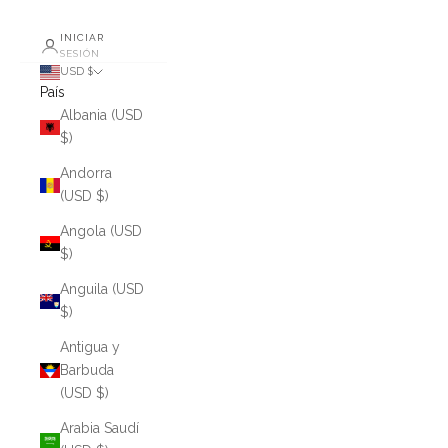
INICIAR
SESIÓN
USD $
País
Albania (USD
$)
Andorra
(USD $)
Angola (USD
$)
Anguila (USD
$)
Antigua y
Barbuda
(USD $)
Arabia Saudí