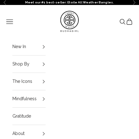
Ir al contenido
Meet our #1 best-seller: Etoile All Weather Bangles.
Anterior
Sig
BuDhaGirl
Menú
Buscar
Cesta
New In
Shop By
The Icons
Mindfulness
Gratitude
About