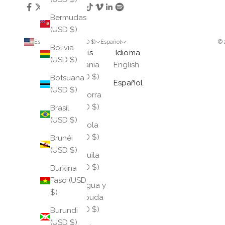
Bermudas
(USD $)
Estados Unidos (USD $)
Español
© 
Bolivia
País
Idioma
(USD $)
Albania
English
(USD $)
Botsuana
Español
(USD $)
Andorra
(USD $)
Brasil
(USD $)
Angola
(USD $)
Brunéi
(USD $)
Anguila
(USD $)
Burkina
Faso (USD
Antigua y
$)
Barbuda
(USD $)
Burundi
(USD $)