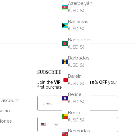
Azerbaiyán
(USD $)
Bahamas
(USD $)
Bangladés
(USD $)
Barbados
(USD $)
SUBSCRIBE
Baréin
Join the
VIP list
& receive
10% OFF
your
(USD $)
first purchase!
Belice
Email
Discount
(USD $)
vicio
Benín
Phone Number
(USD $)
ciones
Bermudas