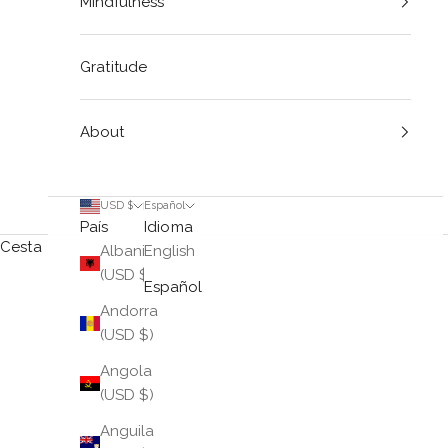
Mindfulness
Gratitude
About
USD $
Español
País
Idioma
Cesta
Albania
English
(USD $)
Español
Andorra
(USD $)
Angola
(USD $)
Anguila