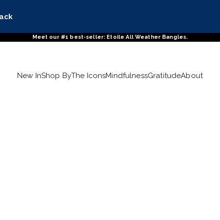
tack
Meet our #1 best-seller: Etoile All Weather Bangles.
New In
Shop By
The Icons
Mindfulness
Gratitude
About