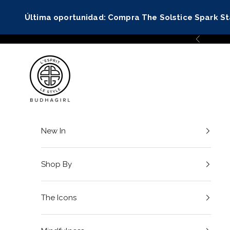
Ir al contenido
Última oportunidad: Compra The Solstice Spark S
Anterior
BuDhaGirl
New In
Shop By
The Icons