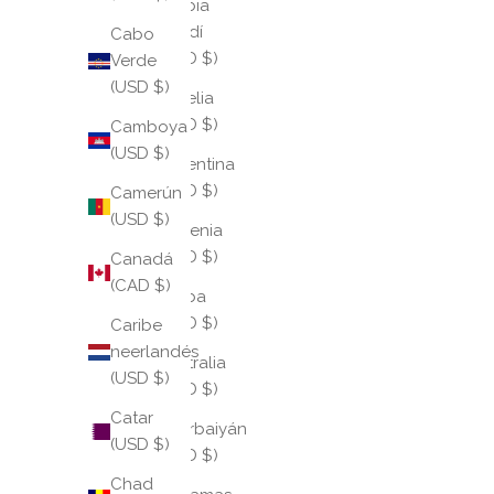
Arabia
Saudí
Cabo
(USD $)
Verde
(USD $)
Argelia
(USD $)
Camboya
(USD $)
Argentina
(USD $)
Camerún
(USD $)
Armenia
(USD $)
Canadá
(CAD $)
Aruba
(USD $)
Caribe
neerlandés
Australia
(USD $)
(USD $)
Catar
Azerbaiyán
(USD $)
(USD $)
Chad