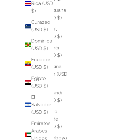
Rica (USD
Botsuana
$)
(USD $)
Curazao
Brasil
(USD $)
(USD $)
Dominica
Brunéi
(USD $)
(USD $)
Ecuador
Burkina
(USD $)
Faso (USD
Egipto
$)
(USD $)
Burundi
El
(USD $)
Salvador
Cabo
(USD $)
Verde
Emiratos
(USD $)
Árabes
Camboya
Unidos