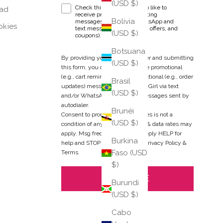
(USD $)
WhatsApp & text messaging opt-in checkbox
Check this box if you'd also like to
dad
receive promotional marketing
Bolivia
messages (Exclusive WhatsApp and
okies
text messaging-only deals, offers, and
(USD $)
coupons).
Botsuana
By providing your phone number and submitting
(USD $)
this form, you consent to receive promotional
(e.g., cart reminders) and transactional (e.g., order
Brasil
updates) messages from BuDhaGirl via text
(USD $)
and/or WhatsApp, including messages sent by
autodialer.
Brunéi
Consent to promotional messages is not a
(USD $)
condition of any purchase. Msg & data rates may
apply. Msg frequency varies. Reply HELP for
Burkina
help and STOP to cancel. View
Privacy Policy
&
Faso (USD
Terms
.
$)
SUBSCRIBE
Burundi
(USD $)
Cabo