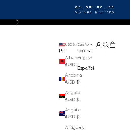
00
00
00
00
:
:
:
DÍA
HRS.
MIN.
SEG.
Siguiente
Iniciar sesión
Buscar
Cesta
USD $
Español
País
Idioma
Albania
English
(USD $)
Español
Andorra
(USD $)
Angola
(USD $)
Anguila
(USD $)
Antigua y