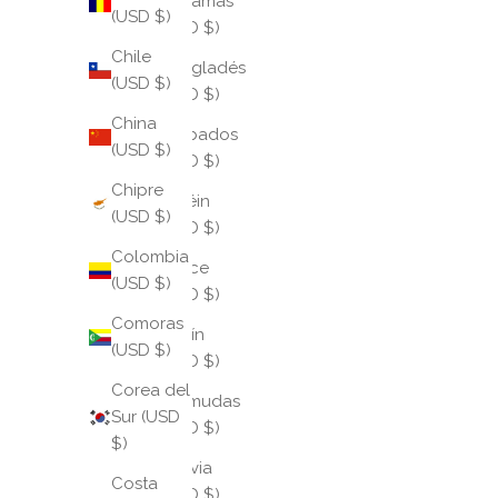
Bahamas
(USD $)
(USD $)
Chile
Bangladés
(USD $)
(USD $)
China
Barbados
(USD $)
(USD $)
Chipre
Baréin
(USD $)
(USD $)
Colombia
Belice
(USD $)
(USD $)
Comoras
Benín
(USD $)
(USD $)
Corea del
Bermudas
Sur (USD
(USD $)
$)
Bolivia
Costa
(USD $)