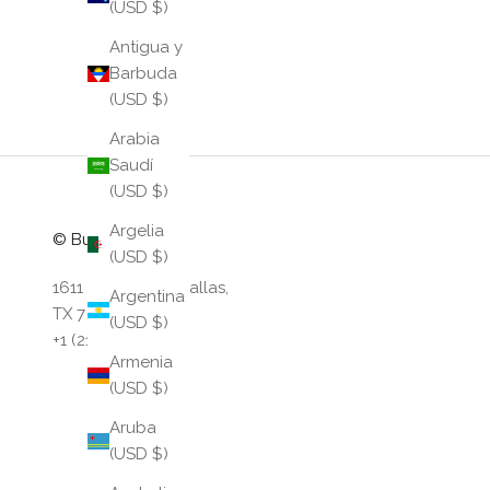
(USD $)
Antigua y
Barbuda
(USD $)
Arabia
Saudí
(USD $)
Argelia
© BuDhaGirl LLC
(USD $)
1611 Dragon St, Dallas,
Argentina
TX 75207
(USD $)
+1 (214) 599 9297
Armenia
(USD $)
Aruba
(USD $)